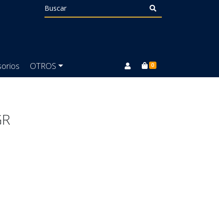
orios
OTROS
0
GR