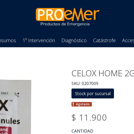
nsumos
1º Intervención
Diagnóstico
Catástrofe
Acces
CELOX HOME 2
SKU: 0207009
Stock por sucursal
Agotado.
$ 11.900
CANTIDAD