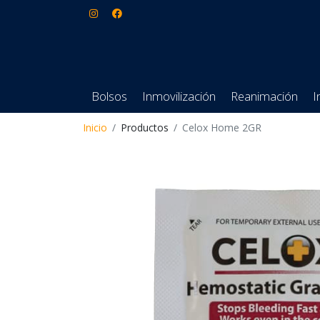
Bolsos
Inmovilización
Reanimación
I
Inicio
Productos
Celox Home 2GR