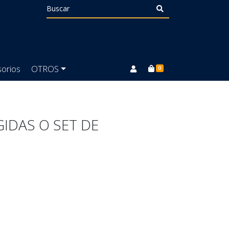
orios
OTROS
0
GIDAS O SET DE