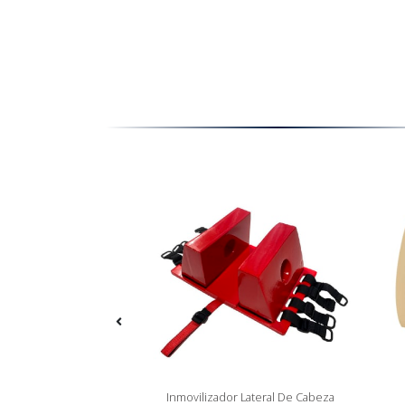
s De Vacio - Curva
Inmovilizador Lateral De Cabeza