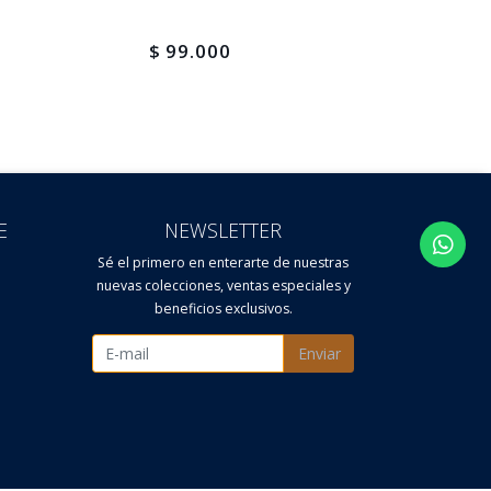
$ 99.000
$ 178
E
NEWSLETTER
Sé el primero en enterarte de nuestras
nuevas colecciones, ventas especiales y
beneficios exclusivos.
Enviar