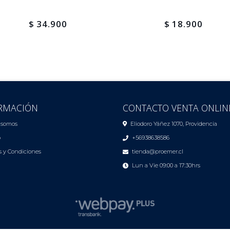
$ 34.900
$ 18.900
RMACIÓN
CONTACTO VENTA ONLIN
 somos
Eliodoro Yáñez 1070, Providencia
o
+56938638586
 y Condiciones
tienda@proemer.cl
Lun a Vie 09:00 a 17:30hrs