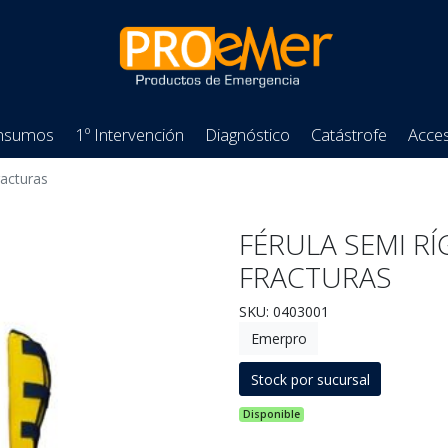
nsumos
1º Intervención
Diagnóstico
Catástrofe
Acces
racturas
FÉRULA SEMI RÍ
FRACTURAS
SKU: 0403001
Emerpro
Stock por sucursal
Disponible