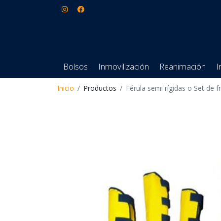
Bolsos
Inmovilización
Reanimación
I
Inicio
Productos
Férula semi rígidas o Set de f