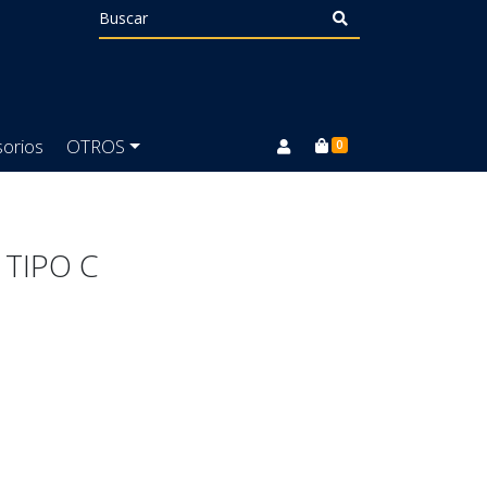
orios
OTROS
0
 TIPO C