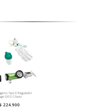
xigeno Tipo E Regulador
ugo DISS C/vaso
$ 224.900