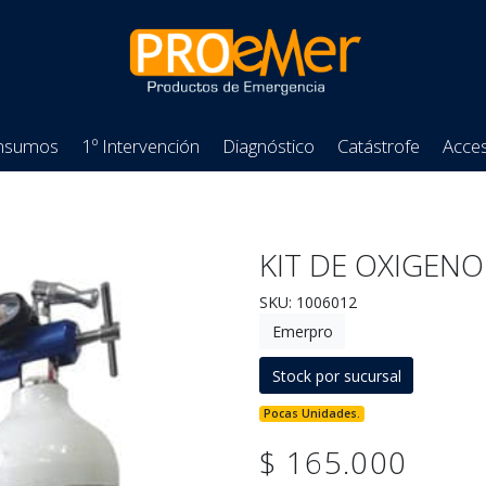
nsumos
1º Intervención
Diagnóstico
Catástrofe
Acces
KIT DE OXIGENO
SKU: 1006012
Emerpro
Stock por sucursal
Pocas Unidades.
$ 165.000