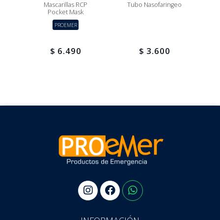
man
Mascarillas RCP
Tubo Nasofaringeo
Pocket Mask
PROEMER
$ 6.490
$ 3.600