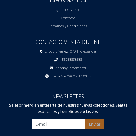
INFORMACIÓN
Quiénes somos
Contacto
Términos y Condiciones
CONTACTO VENTA ONLINE
Eliodoro Yáñez 1070, Providencia
+56938638586
tienda@proemer.cl
Lun a Vie 09:00 a 17:30hrs
NEWSLETTER
Sé el primero en enterarte de nuestras nuevas colecciones, ventas
especiales y beneficios exclusivos.
Enviar