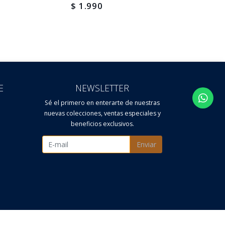
$ 1.990
$ 83.
E
NEWSLETTER
Sé el primero en enterarte de nuestras
nuevas colecciones, ventas especiales y
beneficios exclusivos.
Enviar