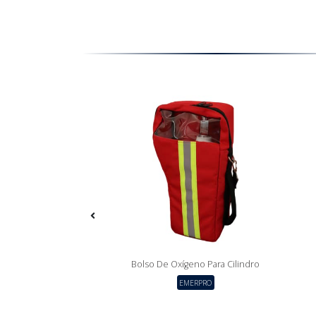
 Oxigeno Compacto
Bolso De Oxígeno Para Cilindro
ion Tuerca, Tipo H
EMERPRO
MERPRO