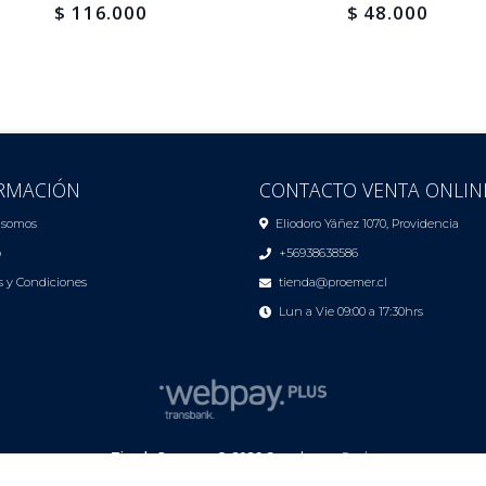
$ 116.000
$ 48.000
RMACIÓN
CONTACTO VENTA ONLIN
 somos
Eliodoro Yáñez 1070, Providencia
o
+56938638586
 y Condiciones
tienda@proemer.cl
Lun a Vie 09:00 a 17:30hrs
Tienda Proemer © 2026
Creado por
Bsale