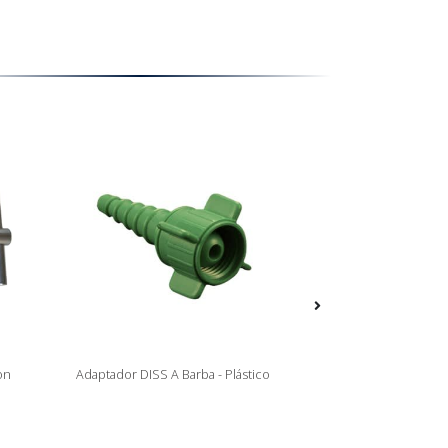
on
Adaptador DISS A Barba - Plástico
Regulador De O
Barba 3 Salidas 0-
BAR