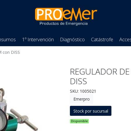
nsumos
1º Intervención
Diagnóstico
Catástrofe
Acces
M con DISS
REGULADOR DE 
DISS
SKU: 1005021
Emerpro
Stock por sucursal
Disponible