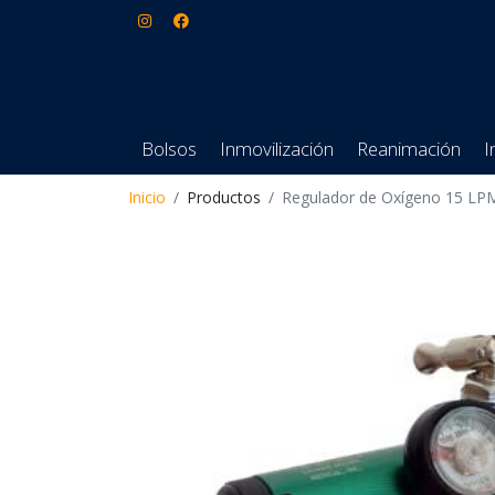
Bolsos
Inmovilización
Reanimación
I
Inicio
Productos
Regulador de Oxígeno 15 LP