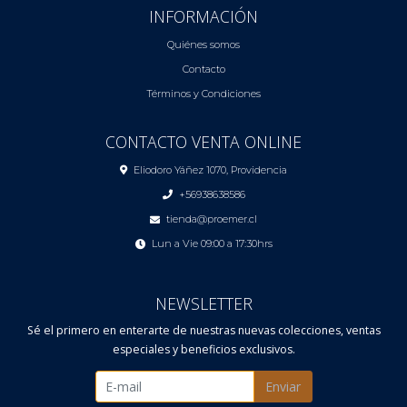
INFORMACIÓN
Quiénes somos
Contacto
Términos y Condiciones
CONTACTO VENTA ONLINE
Eliodoro Yáñez 1070, Providencia
+56938638586
tienda@proemer.cl
Lun a Vie 09:00 a 17:30hrs
NEWSLETTER
Sé el primero en enterarte de nuestras nuevas colecciones, ventas
especiales y beneficios exclusivos.
Enviar