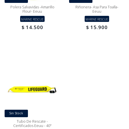
Polera Salvavidas -amarillo
Riñonera- Asa Para Toalla-
Flour- Eeuu
Eeuu
MARINE RESCUE
MARINE RESCUE
$ 14.500
$ 15.900
Sin Stock
Tubo De Rescate -
Certificados Eeuu - 40"