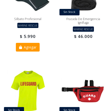
Sin Stock
Silbato Profesional
Frazada De Emergencia
Ignífuga
MARINE RESCUE
MARINE RESCUE
$ 5.990
$ 46.000
Agregar
Sin Stock
Sin Stock