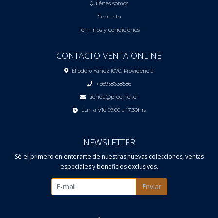
Quiénes somos
Contacto
Términos y Condiciones
CONTACTO VENTA ONLINE
Eliodoro Yáñez 1070, Providencia
+56938638586
tienda@proemer.cl
Lun a Vie 09:00 a 17:30hrs
NEWSLETTER
Sé el primero en enterarte de nuestras nuevas colecciones, ventas
especiales y beneficios exclusivos.
Enviar