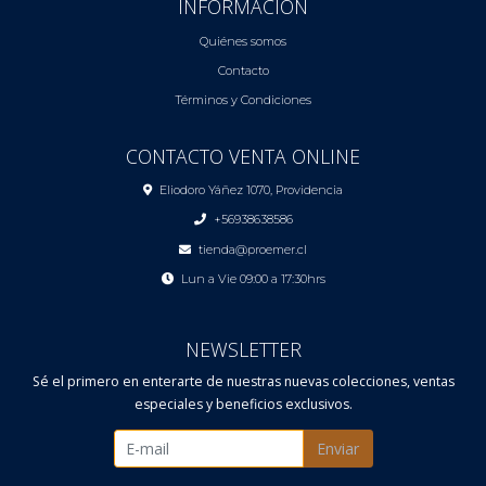
INFORMACIÓN
Quiénes somos
Contacto
Términos y Condiciones
CONTACTO VENTA ONLINE
Eliodoro Yáñez 1070, Providencia
+56938638586
tienda@proemer.cl
Lun a Vie 09:00 a 17:30hrs
NEWSLETTER
Sé el primero en enterarte de nuestras nuevas colecciones, ventas
especiales y beneficios exclusivos.
Enviar