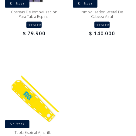
Sin Stock
Sin Stock
Correas De Inmovilización
Inmovilizador Lateral De
Para Tabla Espinal
Cabeza Azul
SPENCER
SPENCER
$ 79.900
$ 140.000
Sin Stock
Tabla Espinal Amarilla -