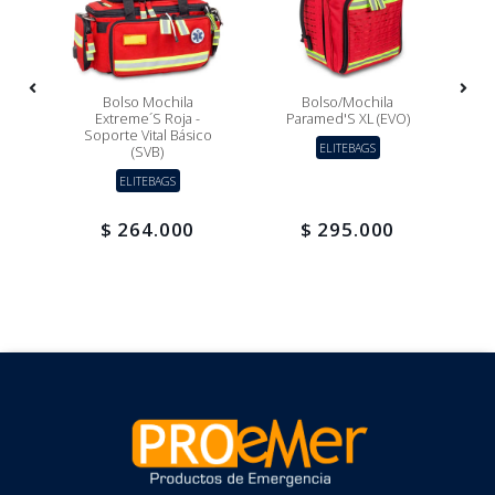
po
Bolso Mochila
Bolso/Mochila
M
Extreme´s Roja -
Paramed'S XL (EVO)
Soporte Vital Básico
ELITEBAGS
2
(SVB)
ELITEBAGS
$ 264.000
$ 295.000