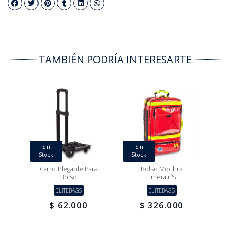
TAMBIÉN PODRÍA INTERESARTE
Sin
Sin
Stock
Stock
Carro Plegable Para
Bolso Mochila
Bolso
Emerair´s
ELITEBAGS
ELITEBAGS
$ 62.000
$ 326.000